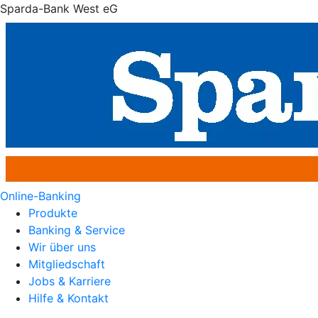
Sparda-Bank West eG
Online-Banking
Produkte
Banking & Service
Wir über uns
Mitgliedschaft
Jobs & Karriere
Hilfe & Kontakt