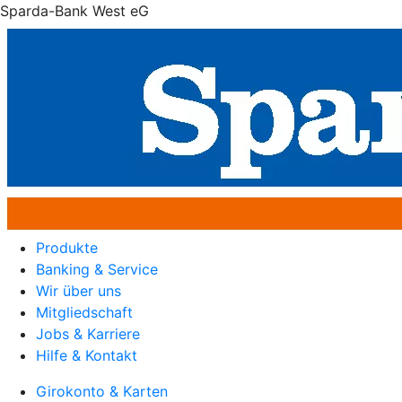
Sparda-Bank West eG
Produkte
Banking & Service
Wir über uns
Mitgliedschaft
Jobs & Karriere
Hilfe & Kontakt
Girokonto & Karten