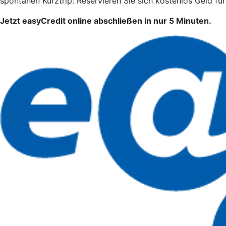
spontanen Kurztrip: Reservieren Sie sich kostenlos Geld für
Jetzt easyCredit online abschließen in nur 5 Minuten.