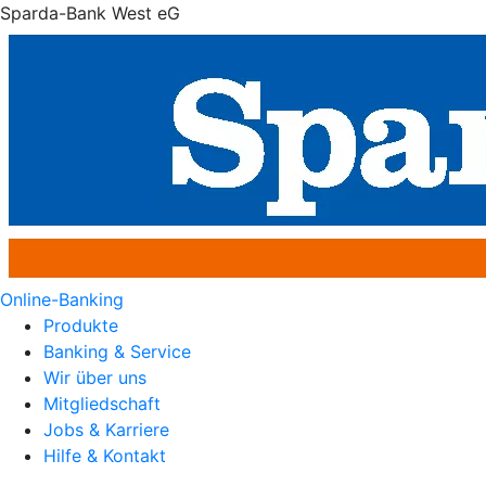
Sparda-Bank West eG
Online-Banking
Produkte
Banking & Service
Wir über uns
Mitgliedschaft
Jobs & Karriere
Hilfe & Kontakt