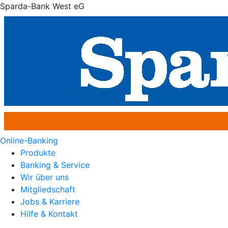
Sparda-Bank West eG
Online-Banking
Produkte
Banking & Service
Wir über uns
Mitgliedschaft
Jobs & Karriere
Hilfe & Kontakt