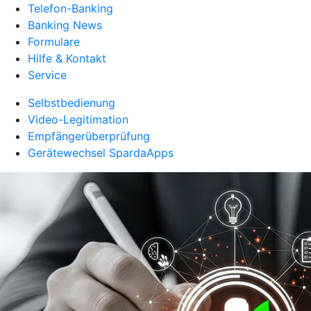
Telefon-Banking
Banking News
Formulare
Hilfe & Kontakt
Service
Selbstbedienung
Video-Legitimation
Empfängerüberprüfung
Gerätewechsel SpardaApps