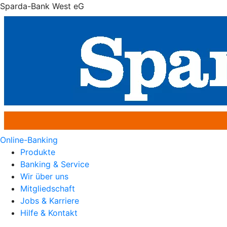
Sparda-Bank West eG
Online-Banking
Produkte
Banking & Service
Wir über uns
Mitgliedschaft
Jobs & Karriere
Hilfe & Kontakt