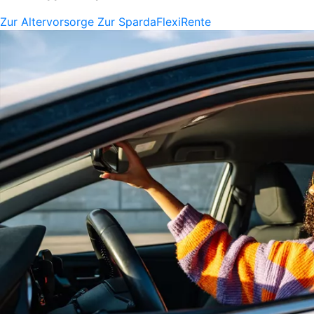
Zur Altervorsorge
Zur SpardaFlexiRente