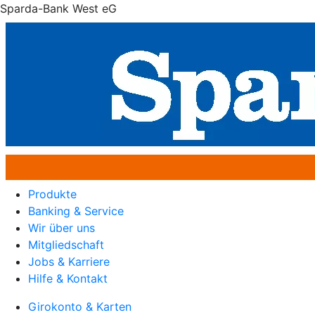
Sparda-Bank West eG
Produkte
Banking & Service
Wir über uns
Mitgliedschaft
Jobs & Karriere
Hilfe & Kontakt
Girokonto & Karten