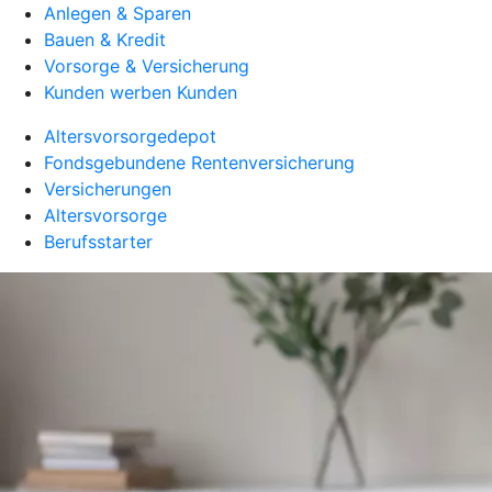
Anlegen & Sparen
Bauen & Kredit
Vorsorge & Versicherung
Kunden werben Kunden
Altersvorsorgedepot
Fondsgebundene Rentenversicherung
Versicherungen
Altersvorsorge
Berufsstarter