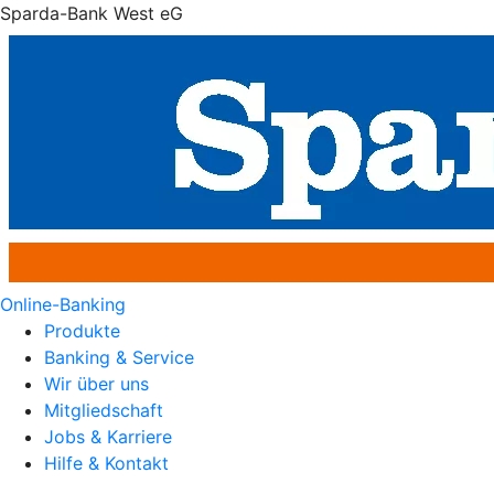
Sparda-Bank West eG
Online-Banking
Produkte
Banking & Service
Wir über uns
Mitgliedschaft
Jobs & Karriere
Hilfe & Kontakt