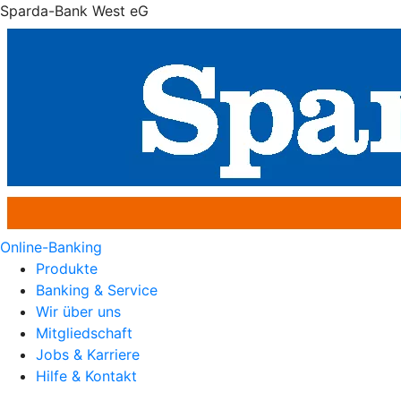
Sparda-Bank West eG
Online-Banking
Produkte
Banking & Service
Wir über uns
Mitgliedschaft
Jobs & Karriere
Hilfe & Kontakt