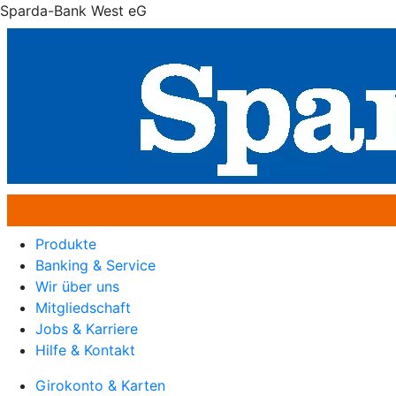
Sparda-Bank West eG
Produkte
Banking & Service
Wir über uns
Mitgliedschaft
Jobs & Karriere
Hilfe & Kontakt
Girokonto & Karten