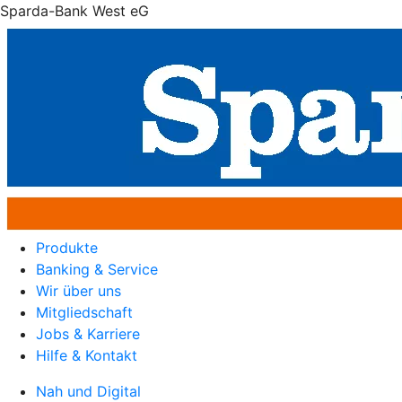
Sparda-Bank West eG
Produkte
Banking & Service
Wir über uns
Mitgliedschaft
Jobs & Karriere
Hilfe & Kontakt
Nah und Digital