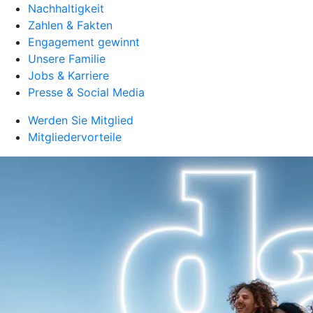
Nachhaltigkeit
Zahlen & Fakten
Engagement gewinnt
Unsere Familie
Jobs & Karriere
Presse & Social Media
Werden Sie Mitglied
Mitgliedervorteile