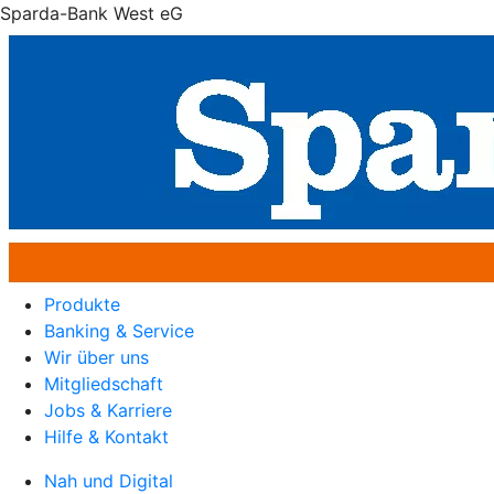
Sparda-Bank West eG
Produkte
Banking & Service
Wir über uns
Mitgliedschaft
Jobs & Karriere
Hilfe & Kontakt
Nah und Digital