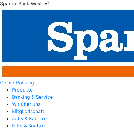
Sparda-Bank West eG
Online-Banking
Produkte
Banking & Service
Wir über uns
Mitgliedschaft
Jobs & Karriere
Hilfe & Kontakt