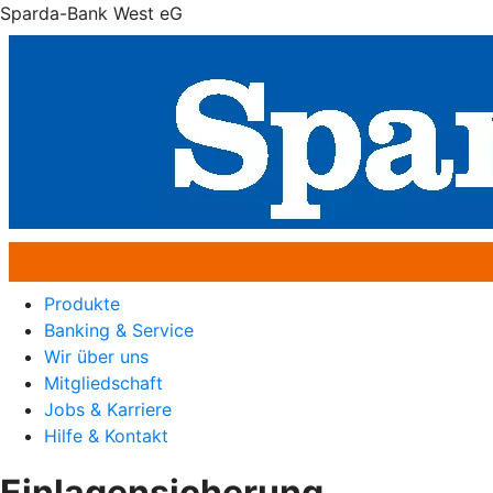
Sparda-Bank West eG
Produkte
Banking & Service
Wir über uns
Mitgliedschaft
Jobs & Karriere
Hilfe & Kontakt
Einlagensicherung